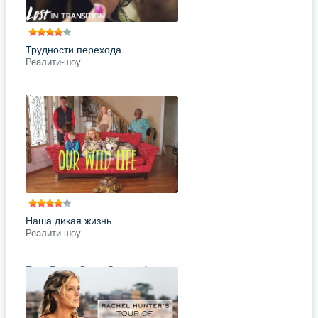
Трудности перехода
Реалити-шоу
Четыре супружеские пары
сталкиваются с непредвиденным
– мужья решают пройти
гендерную трансформацию. Эти
мужчины долгое время скрывали,
что они
подробнее
Поделись с друзьями
Наша дикая жизнь
Реалити-шоу
Паре Бобби-Джо и Джерри Абрамс
никогда не бывает скучно, ведь у
них трое детей, няня и… 81
домашний питомец! С животными
бывает непросто, ведь у