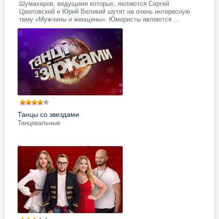
Шумахеров, ведущими которых, являются Сергей
Цвиловский и Юрий Великий шутят на очень интересную
тему «Мужчины и женщины». Юмористы являются ...
Танцы со звездами
Танцевальные
В жизни телеканала 1+1
величайшее событие, ведь на его
экраны вернулось популярное шоу
«Танцы со звёздами». Ещё более
яркие и красивые костюмы,
подробнее
Поделись с друзьями