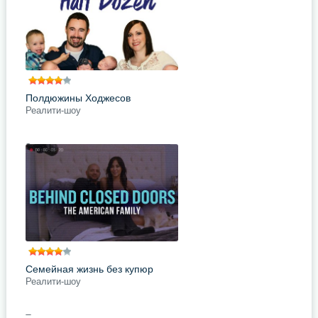
переворачивает их жизни с ног на
голову. Новая передача
подробнее
Поделись с друзьями
Полдюжины Ходжесов
Реалити-шоу
Завести чудесного сына семье
Ходжес из Техаса однажды
помогли препараты, повышающие
шансы зачатия. Когда Лиз и
Даниэль захотели ещё одного
ребёнка,
подробнее
Поделись с друзьями
Семейная жизнь без купюр
Реалити-шоу