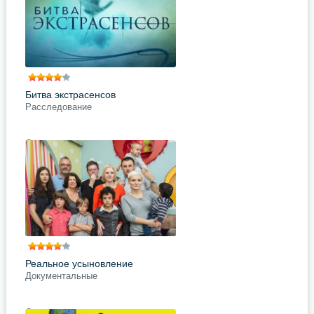
с синдромом Дауна. Эта
сердечная программа
рассказывает
подробнее
Поделись с друзьями
Битва экстрасенсов
Расследование
Даже закоренелые скептики,
которые никогда не верили в
существование экстрасенсорики и
мистики, посмотрев передачу
«Битва экстрасенсов»,
кардинально
подробнее
Поделись с друзьями
Реальное усыновление
Документальные
Об усыновлении задумываются