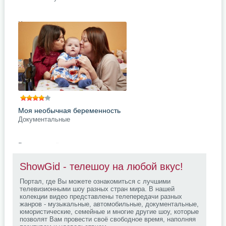
Хотели бы вы жить в роскошном
загородном особняке, который
расположен в окружении
пасторальных британских
пейзажей? И если ваш ответ –
«да», хорошо
подробнее
Поделись с друзьями
Моя необычная беременность
Документальные
Растить ребёнка в любом случае
непросто, а уж тем более если
возникли непредвиденные
ShowGid - телешоу на любой вкус!
обстоятельства. Перед вами
несколько будущих мам,
Портал, где Вы можете ознакомиться с лучшими
попавших в
телевизионными шоу разных стран мира. В нашей
подробнее
колекции видео представлены телепередачи разных
жанров - музыкальные, автомобильные, документальные,
Поделись с друзьями
юмористические, семейные и многие другие шоу, которые
позволят Вам провести своё свободное время, наполняя