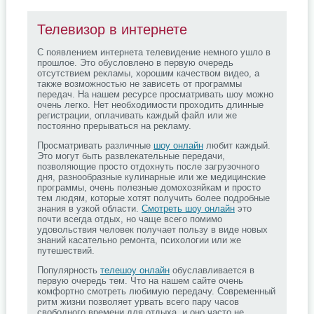
Три храбрых пары решились на
эксперимент, который
предполагает полное наблюдение
Телевизор в интернете
за их жизнью 24/7. Жаркие споры,
скандальные разоблачения,
С появлением интернета телевидение немного ушло в
прошлое. Это обусловлено в первую очередь
подробнее
отсутствием рекламы, хорошим качеством видео, а
также возможностью не зависеть от программы
Поделись с друзьями
передач. На нашем ресурсе просматривать шоу можно
очень легко. Нет необходимости проходить длинные
регистрации, оплачивать каждый файл или же
постоянно прерываться на рекламу.
Просматривать различные
шоу онлайн
любит каждый.
Это могут быть развлекательные передачи,
позволяющие просто отдохнуть после загрузочного
дня, разнообразные кулинарные или же медицинские
программы, очень полезные домохозяйкам и просто
тем людям, которые хотят получить более подробные
знания в узкой области.
Смотреть шоу онлайн
это
почти всегда отдых, но чаще всего помимо
удовольствия человек получает пользу в виде новых
знаний касательно ремонта, психологии или же
путешествий.
Популярность
телешоу онлайн
обуславливается в
первую очередь тем. Что на нашем сайте очень
комфортно смотреть любимую передачу. Современный
ритм жизни позволяет урвать всего пару часов
свободного времени для отдыха, и оно часто не