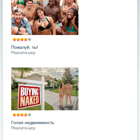
гаражах Соединенных Штатов,
громко попыхивая старыми
выхлопными трубами и поднимая
пыль. Им
подробнее
Поделись с друзьями
Пожалуй, ты!
Реалити-шоу
Новое увлекательное телешоу на
MTV. Основная задача
заключается в том, чтобы помочь
героям отыскать свою вторую
половину. В том случае, если это
подробнее
Поделись с друзьями
Голая недвижимость
Реалити-шоу