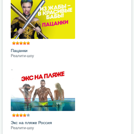
многие пары, но большинство из
них боится сделать этот шаг.
Проект «Реальное усыновление»
рассказывает о семьях, которые
подробнее
Поделись с друзьями
Пацанки
Реалити-шоу
Золушки не курят, или сказка на
новый лад в шоу «Пацанки». Как,
однажды, сказала идейный
вдохновитель феминистского
движения Симона де Бовуар:
подробнее
Поделись с друзьями
Экс на пляже Россия
Реалити-шоу