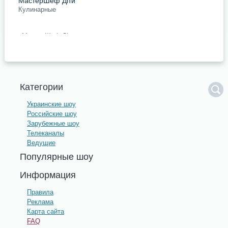
МастерШеф Діти
Кулинарные
«МастерШеф Діти» дает
возможность юным поварам
продемонстрировать свои
кулинарные таланты и побороться
за звание лучшего юного повара
страны. Это
подробнее
Категории
Поделись с друзьями
Украинские шоу
Российские шоу
Зарубежные шоу
Телеканалы
Ведущие
Популярные шоу
Информация
Правила
Реклама
Карта сайта
FAQ