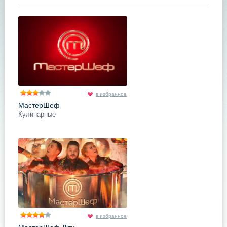
в избранное
МастерШеф
Кулинарные
«МастерШеф» - кулинарное тв-
шоу, аналоги которого пользуются
заслуженной популярностью во
многих странах из разных уголков
мира. В нашей стране
подробнее
Поделись с друзьями
в избранное