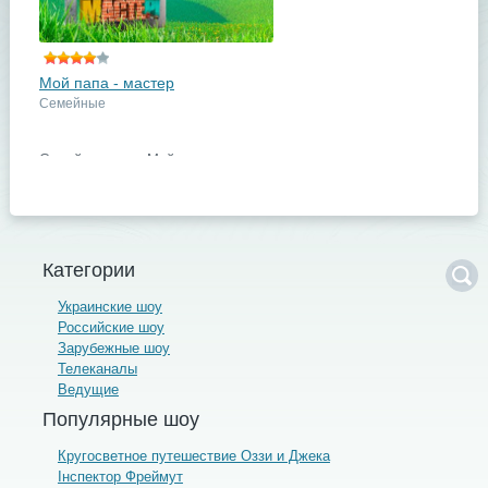
Поделись с друзьями
Мой папа - мастер
Семейные
Семейное шоу «Мой папа -
мастер» - это соревнования пап,
которые не боятся работы и любят
свою семью. Восемь силачей и
умельцев начнут соревнования ...
подробнее
Категории
Поделись с друзьями
Украинские шоу
Российские шоу
Зарубежные шоу
Телеканалы
Ведущие
Популярные шоу
Кругосветное путешествие Оззи и Джека
Інспектор Фреймут