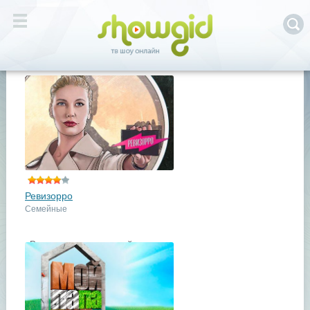
Ревизорро
Семейные
«Ревизорро» - это российская
адаптация украинского шоу
«Ревизор». Ведущая Лена
Летучая и её команда покажет и
расскажет, что на самом деле ...
подробнее