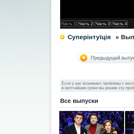
Часть 1
Часть 2
Часть 3
Часть 4
Суперінтуїція
» Вып
Предыдущий выпу
Если у вас возникают проблемы с вос
в кротчайшие сроки мы решим эту про
Все выпуски