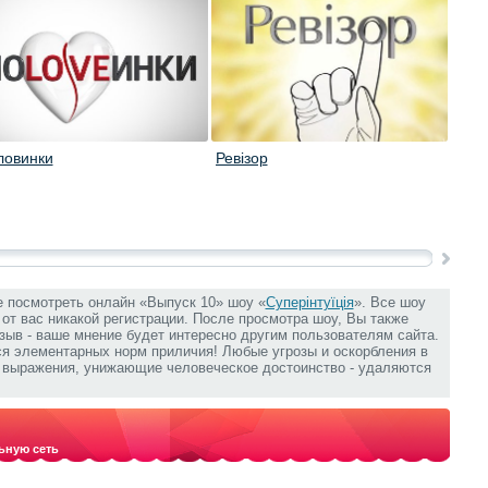
ловинки
Ревізор
Від 
е посмотреть онлайн «Выпуск 10» шоу «
Суперінтуїція
». Все шоу
т от вас никакой регистрации. После просмотра шоу, Вы также
зыв - ваше мнение будет интересно другим пользователям сайта.
ся элементарных норм приличия! Любые угрозы и оскорбления в
е выражения, унижающие человеческое достоинство - удаляются
ьную сеть