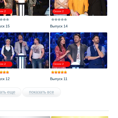
он 2
Сезон 2
ск 15
Выпуск 14
он 2
Сезон 2
ск 12
Выпуск 11
ать еще
показать все