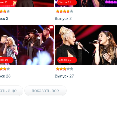
он 11
Сезон 11
ск 3
Выпуск 2
он 10
Сезон 10
ск 28
Выпуск 27
ать еще
показать все