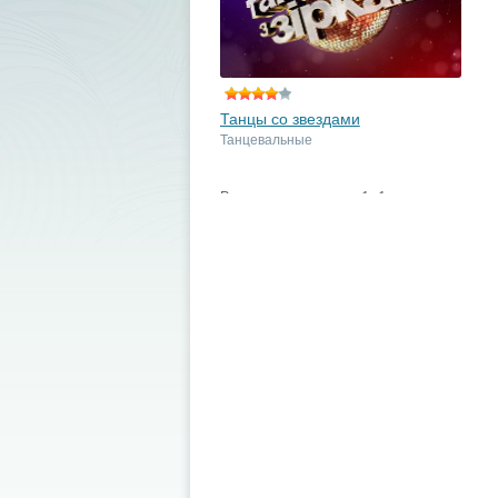
Танцы со звездами
Танцевальные
В жизни телеканала 1+1
величайшее событие, ведь на его
экраны вернулось популярное шоу
«Танцы со звёздами». Ещё более
яркие и красивые костюмы, ...
подробнее
Поделись с друзьями