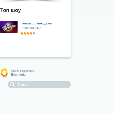
Топ шоу
Танцы со звездами
Танцевальные