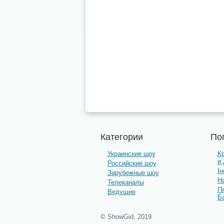
Категории
По
Украинские шоу
К
и
Российские шоу
І
Зарубежные шоу
На
Телеканалы
П
Ведущие
Б
© ShowGid, 2019