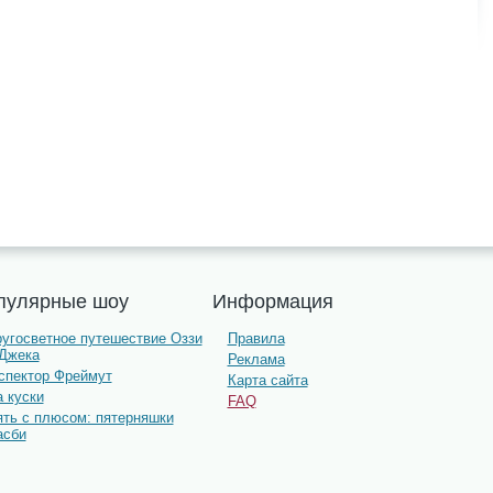
пулярные шоу
Информация
ругосветное путешествие Оззи
Правила
 Джека
Реклама
нспектор Фреймут
Карта сайта
 куски
FAQ
ять с плюсом: пятерняшки
асби