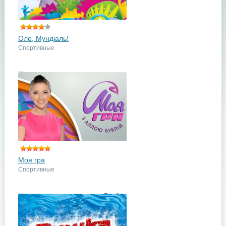
Поделись с друзьями
Оле, Мундіаль!
Спортивные
На протяжении всего июня
месяца, во время Чемпионата
Мира в Бразилии, каждое утро
футбольных болельщиков
начинается с программы «Оле,
Мундіаль!». ...
подробнее
Поделись с друзьями
Моя гра
Спортивные
На телевизионном канале «Футбол
1» каждую неделю по субботам в
эфир идёт оригинальная
программа, где зрителей ждут