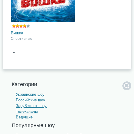
довольно откровенные рассказы
...
подробнее
Поделись с друзьями
Вишка
Спортивные
«Вышка» - это название нового
спорт-проекта 1+1. Проек создан
по существующему шоу, которое
известно в США, Виликобритании
и вообще по всему миру, ...
подробнее
Категории
Поделись с друзьями
Украинские шоу
Российские шоу
Зарубежные шоу
Телеканалы
Ведущие
Популярные шоу