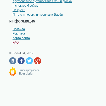
Кругосветное путешествие Оззи и Джека
Інспектор Фреймут
На куски
Пять с плюсом: пятерняшки Басби
Информация
Правила
Реклама
Карта сайта
FAQ
© ShowGid, 2019