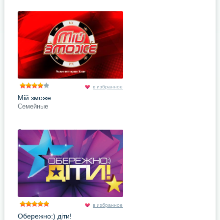
«Вышка» - это название нового
спорт-проекта 1+1. Проек создан
по существующему шоу, которое
известно в США, Виликобритании
и вообще по всему миру,
подробнее
Поделись с друзьями
в избранное
Мій зможе
Семейные
Это программа – лёгкая
адаптация, аналог ток-шоу с
одного немецкого телеканала -
«My man can». За материальный
приз ведут отчаянную борьбу 4
молодых
подробнее
Поделись с друзьями
в избранное
Обережно:) діти!