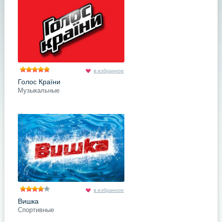
в избранное
Голос Країни
Музыкальные
Известнейшее публике шоу
талантов, на которое стремятся
попасть тысячи людей с разными
вокальными данными. Но из них
«голосом страны» станет только
подробнее
Поделись с друзьями
в избранное
Вишка
Спортивные