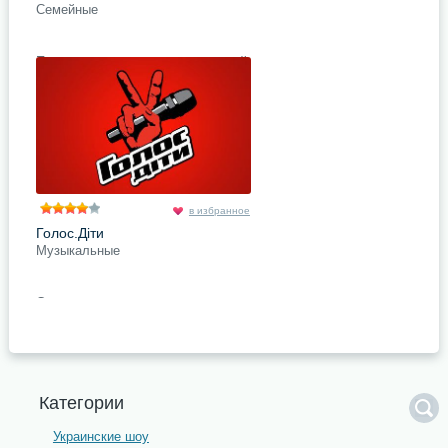
Семейные
Почти у каждого из знаменитостей
есть дети. В этой программе
секреты своих знаменитых
родителей будут раскрыты их
детьми. Звёздные малыши
расскажут
подробнее
Поделись с друзьями
в избранное
Голос.Діти
Музыкальные
Ставшее популярным во многих
странах мира шоу «Голос», вышло
в новом формате «Голос. Дети»,
данный проект полностью
посвящен вокальным детским
подробнее
Категории
Поделись с друзьями
Украинские шоу