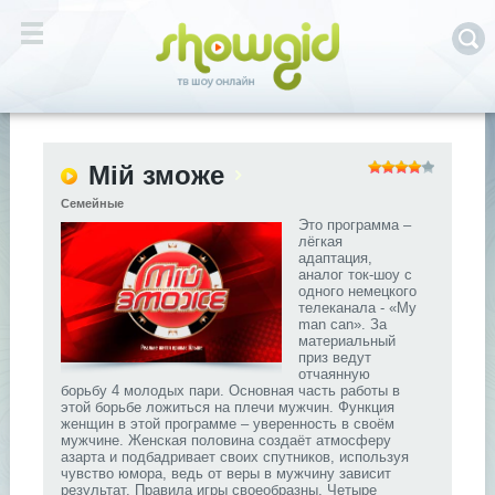
Мій зможе
Семейные
Это программа –
лёгкая
адаптация,
аналог ток-шоу с
одного немецкого
телеканала - «My
man can». За
материальный
приз ведут
отчаянную
борьбу 4 молодых пари. Основная часть работы в
этой борьбе ложиться на плечи мужчин. Функция
женщин в этой программе – уверенность в своём
мужчине. Женская половина создаёт атмосферу
азарта и подбадривает своих спутников, используя
чувство юмора, ведь от веры в мужчину зависит
результат. Правила игры своеобразны. Четыре