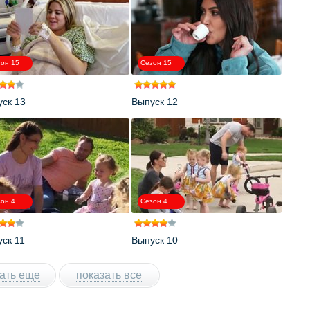
он 15
Сезон 15
ск 13
Выпуск 12
он 4
Сезон 4
ск 11
Выпуск 10
ать еще
показать все