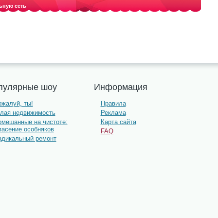
ьную сеть
пулярные шоу
Информация
жалуй, ты!
Правила
олая недвижимость
Реклама
омешанные на чистоте:
Карта сайта
пасение особняков
FAQ
адикальный ремонт