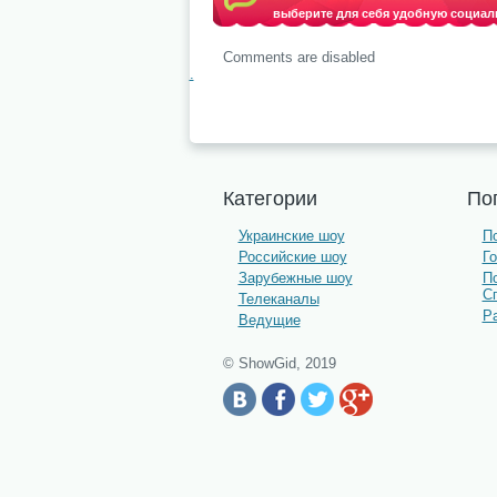
выберите для себя удобную социал
Comments are disabled
.
Категории
По
Украинские шоу
По
Российские шоу
Г
Зарубежные шоу
П
С
Телеканалы
Р
Ведущие
© ShowGid, 2019