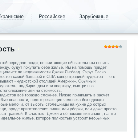
краинские
Российские
Зарубежные
ость
этой передаче люди, не считающие обязательным носить
ежду, будут покупать себе жильё. Им на помощь придёт
ециалист по недвижимости Джеки Янгблад. Округ Паско
вестен самой большой в США концентрацией нудистов — его
зывают «нудистской столицей Америки». Обычный
купатель, подбирая дом или квартиру, смотрит на
стоположение или на стоимость.
нудистов всё гораздо сложнее. Нужно принимать в расчёт
бые опасности, подстерегающие человека без одежды —
бые мелочи, от высоты столешницы на кухне до острых
ещи, вроде приготовления пищи, или уборки, или даже просто
ся травмой. К счастью, Джеки и её помощники знают, на что
и идеальное жильё, которое полностью устроит необычных