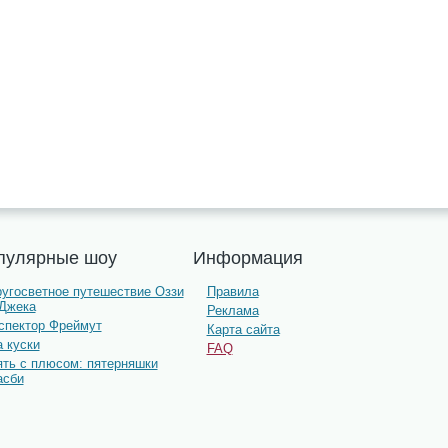
пулярные шоу
Информация
ругосветное путешествие Оззи
Правила
 Джека
Реклама
нспектор Фреймут
Карта сайта
 куски
FAQ
ять с плюсом: пятерняшки
асби