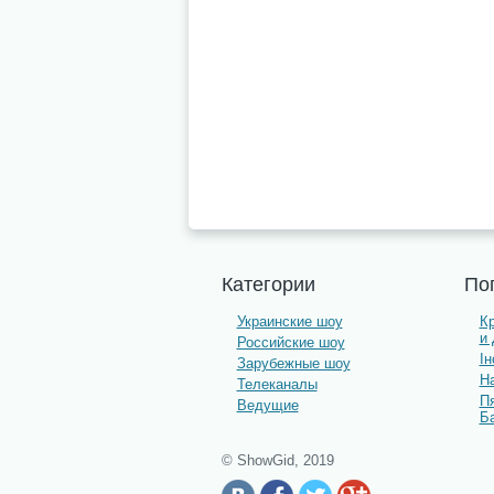
Категории
По
Украинские шоу
К
и
Российские шоу
І
Зарубежные шоу
На
Телеканалы
П
Ведущие
Б
© ShowGid, 2019