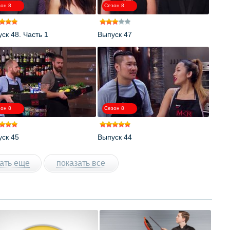
он 8
Сезон 8
ск 48. Часть 1
Выпуск 47
он 8
Сезон 8
ск 45
Выпуск 44
ать еще
показать все