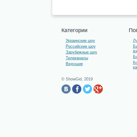
Категории
По
Украинские шоу
Л
Российские шоу
Би
в
Зарубежные шоу
Бо
Телеканалы
К
Ведущие
к
© ShowGid, 2019