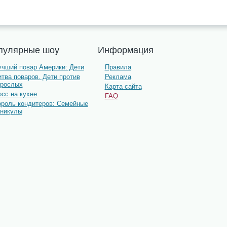
пулярные шоу
Информация
учший повар Америки: Дети
Правила
тва поваров. Дети против
Реклама
зрослых
Карта сайта
сс на кухне
FAQ
ороль кондитеров: Семейные
аникулы