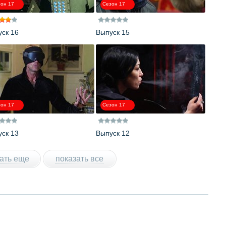
он 17
Сезон 17
ск 16
Выпуск 15
он 17
Сезон 17
ск 13
Выпуск 12
ать еще
показать все