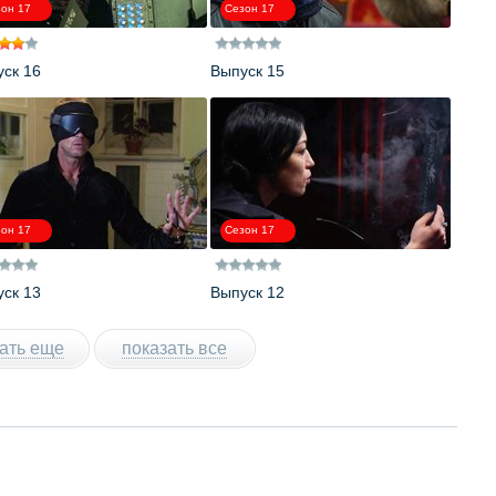
он 17
Сезон 17
ск 16
Выпуск 15
он 17
Сезон 17
ск 13
Выпуск 12
ать еще
показать все