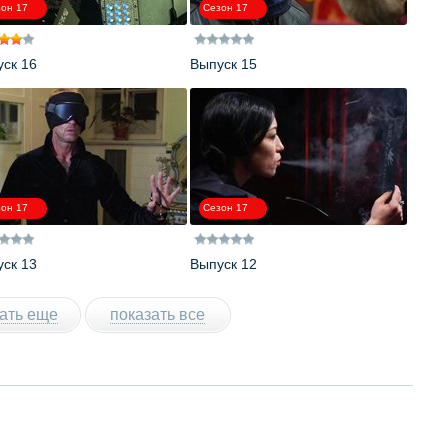
он 17
Сезон 17
ск 16
Выпуск 15
он 17
Сезон 17
ск 13
Выпуск 12
ать еще
показать все