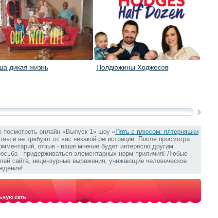
ша дикая жизнь
Полдюжины Ходжесов
Семе
е посмотреть онлайн «Выпуск 1» шоу «
Пять с плюсом: пятерняшки
атны и не требуют от вас никакой регистрации. После просмотра
омментарий, отзыв - ваше мнение будет интересно другим
росьба - придерживаться элементарных норм приличия! Любые
елей сайта, нецензурные выражения, унижающие человеческое
ждения!
ьную сеть