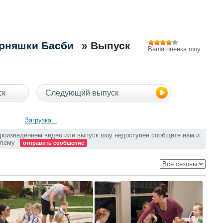
ерняшки Басби
» Выпуск
Ваша оценка шоу
ск
Следующий выпуск
Загрузка...
произведением видео или выпуск шоу недоступен сообщите нам и
блему
отправить сообщение