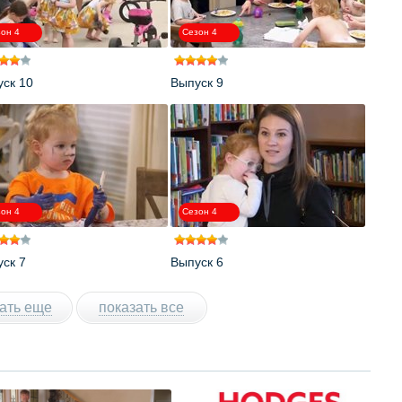
он 4
Сезон 4
ск 10
Выпуск 9
он 4
Сезон 4
ск 7
Выпуск 6
ать еще
показать все