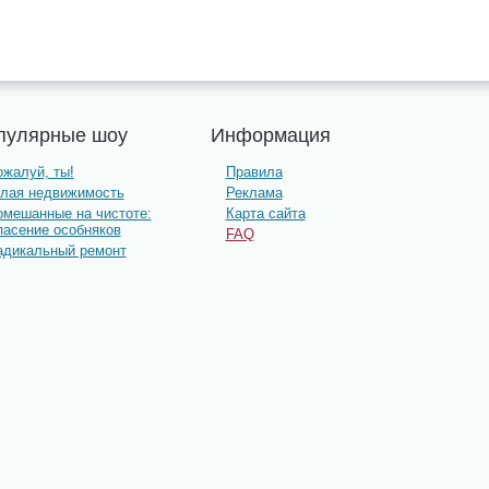
пулярные шоу
Информация
жалуй, ты!
Правила
олая недвижимость
Реклама
омешанные на чистоте:
Карта сайта
пасение особняков
FAQ
адикальный ремонт