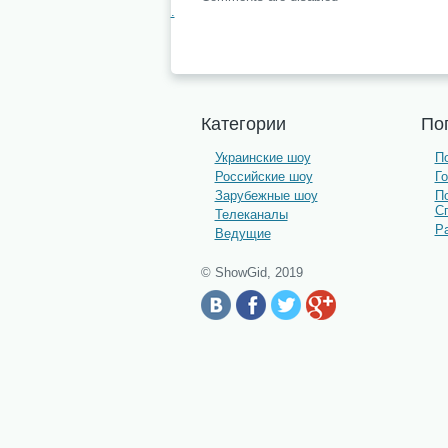
.
Категории
По
Украинские шоу
По
Российские шоу
Г
Зарубежные шоу
П
С
Телеканалы
Р
Ведущие
© ShowGid, 2019