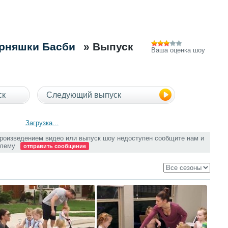
ерняшки Басби
» Выпуск
Ваша оценка шоу
ск
Следующий выпуск
Загрузка...
произведением видео или выпуск шоу недоступен сообщите нам и
блему
отправить сообщение