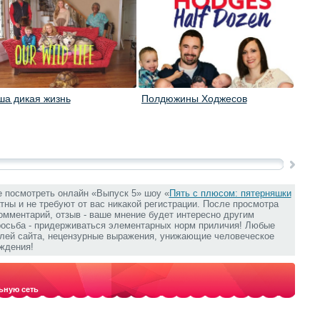
ша дикая жизнь
Полдюжины Ходжесов
Семе
е посмотреть онлайн «Выпуск 5» шоу «
Пять с плюсом: пятерняшки
атны и не требуют от вас никакой регистрации. После просмотра
омментарий, отзыв - ваше мнение будет интересно другим
росьба - придерживаться элементарных норм приличия! Любые
елей сайта, нецензурные выражения, унижающие человеческое
ждения!
ьную сеть