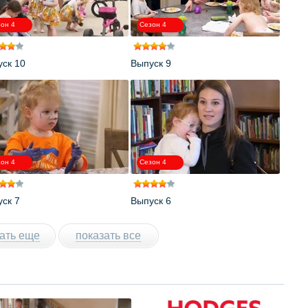
он 4
Сезон 4
ск 10
Выпуск 9
он 4
Сезон 4
ск 7
Выпуск 6
ать еще
показать все