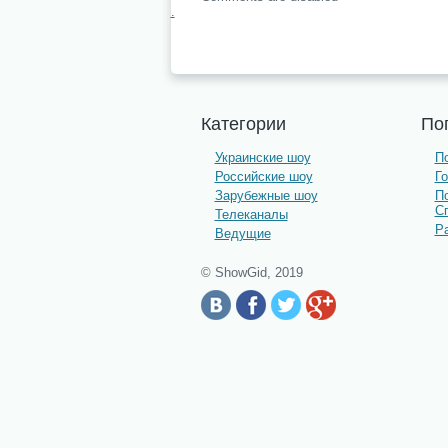
.
Категории
По
Украинские шоу
По
Российские шоу
Г
Зарубежные шоу
П
С
Телеканалы
Р
Ведущие
© ShowGid, 2019