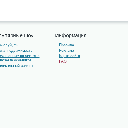
пулярные шоу
Информация
жалуй, ты!
Правила
олая недвижимость
Реклама
омешанные на чистоте:
Карта сайта
пасение особняков
FAQ
адикальный ремонт