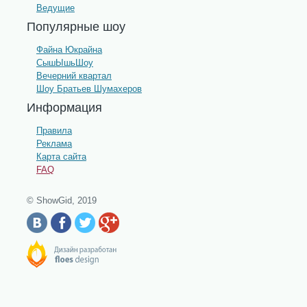
Ведущие
Популярные шоу
Файна Юкрайна
СышЫшьШоу
Вечерний квартал
Шоу Братьев Шумахеров
Информация
Правила
Реклама
Карта сайта
FAQ
© ShowGid, 2019