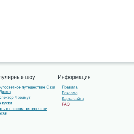
пулярные шоу
Информация
ругосветное путешествие Оззи
Правила
 Джека
Реклама
нспектор Фреймут
Карта сайта
 куски
FAQ
ять с плюсом: пятерняшки
асби