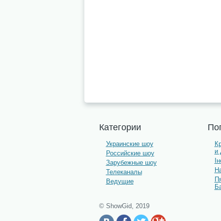
Категории
По
Украинские шоу
К
и
Российские шоу
І
Зарубежные шоу
На
Телеканалы
П
Ведущие
Б
© ShowGid, 2019