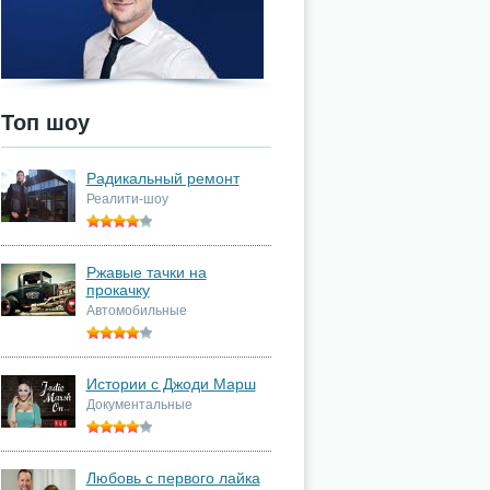
Топ шоу
Радикальный ремонт
Реалити-шоу
Ржавые тачки на
прокачку
Автомобильные
Истории с Джоди Марш
Документальные
Любовь с первого лайка