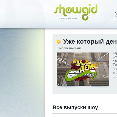
У
Уже который де
Юмористические
Ге
ко
эт
По
вы
ре
в 
Все выпуски шоу