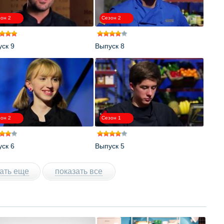
он 2
Сезон 2
ск 9
Выпуск 8
он 2
Сезон 1
ск 6
Выпуск 5
ать еще
показать все