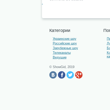
.
Категории
По
Украинские шоу
П
Российские шоу
Л
Зарубежные шоу
Бо
Телеканалы
К
к
Ведущие
© ShowGid, 2019