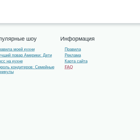
пулярные шоу
Информация
равила моей кухни
Правила
учший повар Америки: Дети
Реклама
сс на кухне
Карта сайта
ороль кондитеров: Семейные
FAQ
аникулы