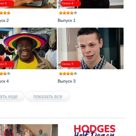
он 6
Сезон 6
ск 2
Выпуск 1
он 5
Сезон 5
ск 4
Выпуск 3
ать еще
показать все