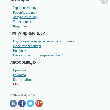
Украинские шоу
Российские шоу
Зарубежные шоу
Телеканалы
Ведущие
Популярные шоу
Кругосветное путешествие Оззи и Джека
Інспектор Фреймут
На куски
Пять с плюсом: пятерняшки Басби
Информация
Правила
Реклама
Карта сайта
FAQ
© ShowGid, 2019