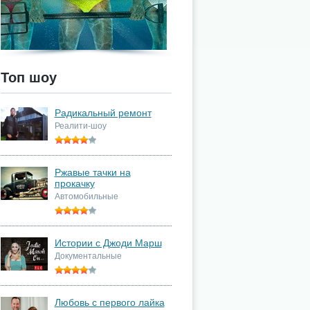
Топ шоу
Радикальный ремонт
Реалити-шоу
Ржавые тачки на
прокачку
Автомобильные
Истории с Джоди Марш
Документальные
Любовь с первого лайка