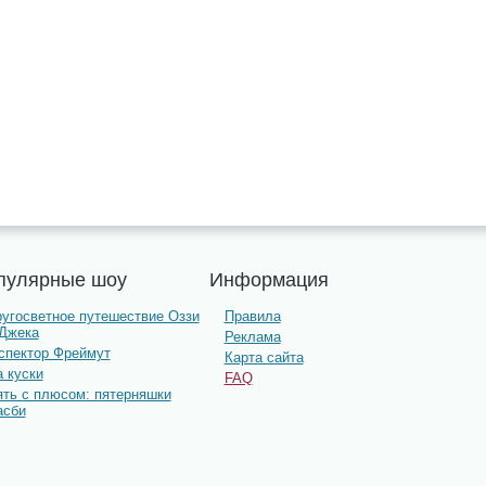
пулярные шоу
Информация
ругосветное путешествие Оззи
Правила
 Джека
Реклама
нспектор Фреймут
Карта сайта
 куски
FAQ
ять с плюсом: пятерняшки
асби