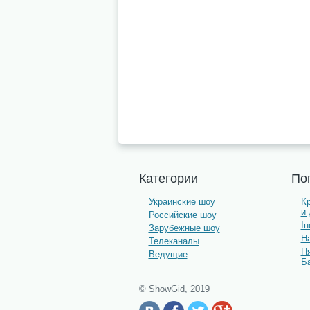
Категории
По
Украинские шоу
К
и
Российские шоу
І
Зарубежные шоу
На
Телеканалы
П
Ведущие
Б
© ShowGid, 2019