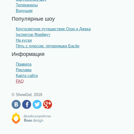
Телеканалы
Ведущие
Популярные шоу
Кругосветное путешествие Оззи и Джека
Інспектор Фреймут
На куски
Пять с плюсом: пятерняшки Басби
Информация
Правила
Реклама
Карта сайта
FAQ
© ShowGid, 2019