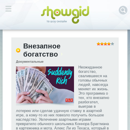
Внезапное
богатство
Документальные
Неожиданное
богатство,
свалившееся на
головы обычных
людей, навсегда
меняет их жизнь.
Это программа о
тех, кто внезапно
разбогател,
выиграв в
лотерею или сделав удачную ставку в азартной
игре, а кому-то из них повезло получить большое
наследство. Увлечение азартными играми
превратило обычного школьника Коннора Браггмана
в картежника и мота. Алекс Ли из Техаса, который в