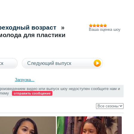
ереходный возраст
»
Ваша оценка шоу
молода для пластики
ск
Следующий выпуск
Загрузка...
произведением видео или выпуск шоу недоступен сообщите нам и
блему
отправить сообщение