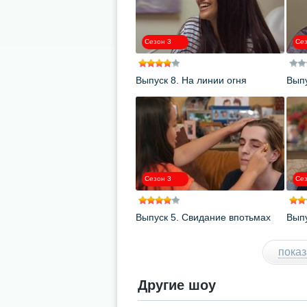
Сезон 3
Сез
Выпуск 8. На линии огня
Выпу
Сезон 3
Сез
Выпуск 5. Свидание впотьмах
Выпу
шест
показ
Другие шоу