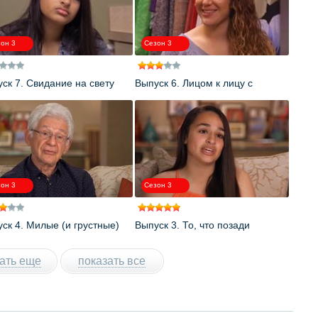
он 3
Сезон 3
ск 7. Свидание на свету
Выпуск 6. Лицом к лицу с
демоном
он 3
Сезон 3
ск 4. Милые (и грустные)
Выпуск 3. То, что позади
надцать лет
ать еще
показать все