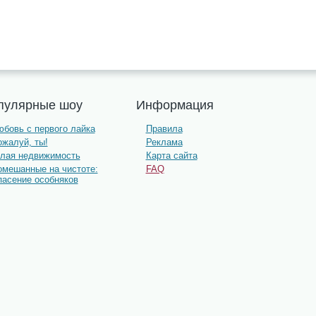
пулярные шоу
Информация
бовь с первого лайка
Правила
жалуй, ты!
Реклама
олая недвижимость
Карта сайта
омешанные на чистоте:
FAQ
пасение особняков