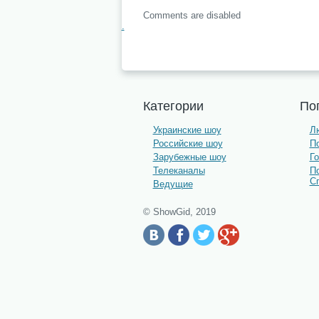
Comments are disabled
.
Категории
По
Украинские шоу
Лю
Российские шоу
По
Зарубежные шоу
Г
Телеканалы
П
С
Ведущие
© ShowGid, 2019