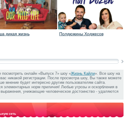
ша дикая жизнь
Полдюжины Ходжесов
Семе
е посмотреть онлайн «Выпуск 7» шоу «
Жизнь Кайли
». Все шоу на
т вас никакой регистрации. После просмотра шоу, Вы также можете
аше мнение будет интересно другим пользователям сайта.
ся элементарных норм приличия! Любые угрозы и оскорбления в
е выражения, унижающие человеческое достоинство - удаляются
ьную сеть