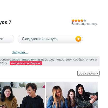
уск 7
Ваша оценка шоу
ск
Следующий выпуск
Загрузка...
произведением видео или выпуск шоу недоступен сообщите нам и
блему
отправить сообщение