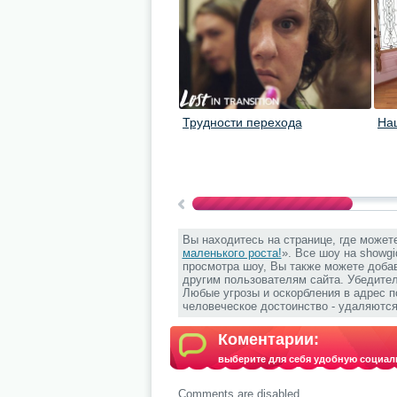
Трудности перехода
На
Вы находитесь на странице, где может
маленького роста!
». Все шоу на showgi
просмотра шоу, Вы также можете добав
другим пользователям сайта. Убедите
Любые угрозы и оскорбления в адрес 
человеческое достоинство - удаляются
Коментарии:
выберите для себя удобную социал
Comments are disabled