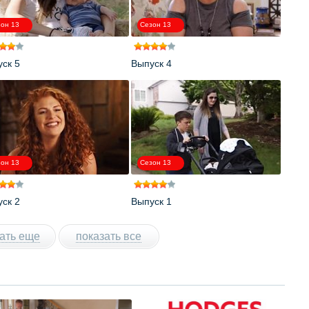
он 13
Сезон 13
ск 5
Выпуск 4
он 13
Сезон 13
ск 2
Выпуск 1
ать еще
показать все