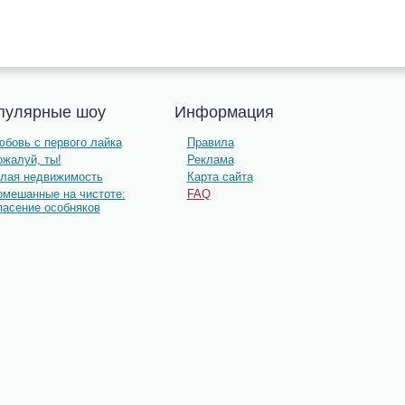
пулярные шоу
Информация
бовь с первого лайка
Правила
жалуй, ты!
Реклама
олая недвижимость
Карта сайта
омешанные на чистоте:
FAQ
пасение особняков