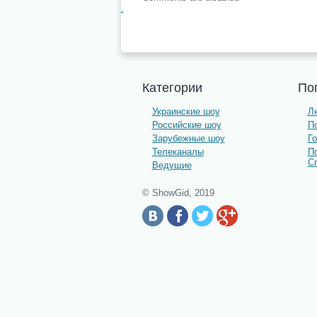
.
Категории
По
Украинские шоу
Лю
Российские шоу
По
Зарубежные шоу
Г
Телеканалы
П
С
Ведущие
© ShowGid, 2019