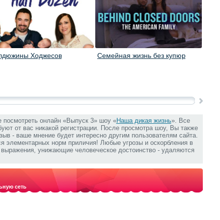
лдюжины Ходжесов
Семейная жизнь без купюр
Знак
е посмотреть онлайн «Выпуск 3» шоу «
Наша дикая жизнь
». Все
ебуют от вас никакой регистрации. После просмотра шоу, Вы также
зыв - ваше мнение будет интересно другим пользователям сайта.
ся элементарных норм приличия! Любые угрозы и оскорбления в
е выражения, унижающие человеческое достоинство - удаляются
ьную сеть