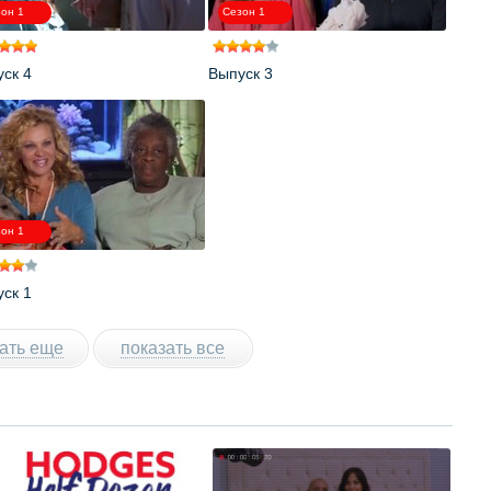
он 1
Сезон 1
ск 4
Выпуск 3
он 1
ск 1
ать еще
показать все