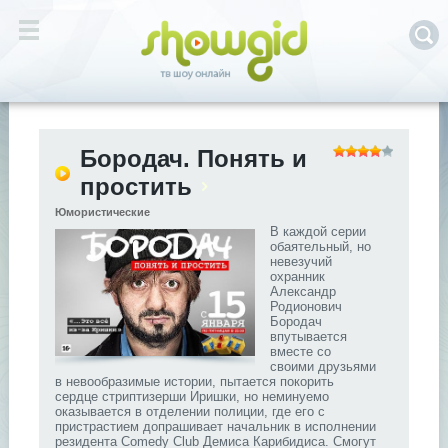
Бородач. Понять и
простить
Юмористические
В каждой серии
обаятельный, но
невезучий
охранник
Александр
Родионович
Бородач
впутывается
вместе со
своими друзьями
в невообразимые истории, пытается покорить
сердце стриптизерши Иришки, но неминуемо
оказывается в отделении полиции, где его с
пристрастием допрашивает начальник в исполнении
резидента Comedy Club Демиса Карибидиса. Смогут